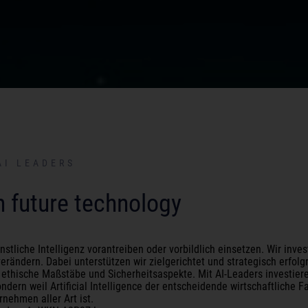
AI LEADERS
n future technology
tliche Intelligenz vorantreiben oder vorbildlich einsetzen. Wir inves
erändern. Dabei unterstützen wir zielgerichtet und strategisch erfolg
thische Maßstäbe und Sicherheitsaspekte. Mit AI-Leaders investiere
ndern weil Artificial Intelligence der entscheidende wirtschaftliche Fa
rnehmen aller Art ist.